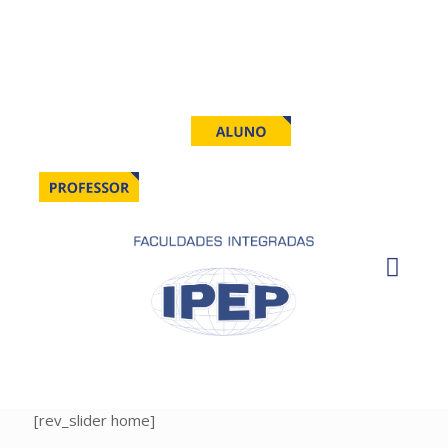
Fale conosco
Trabalhe conosco
Matrículas:
0800 7 712 712
Info:
(19) 3737-3270
Selecione o seu Perfil
[rev_slider home]