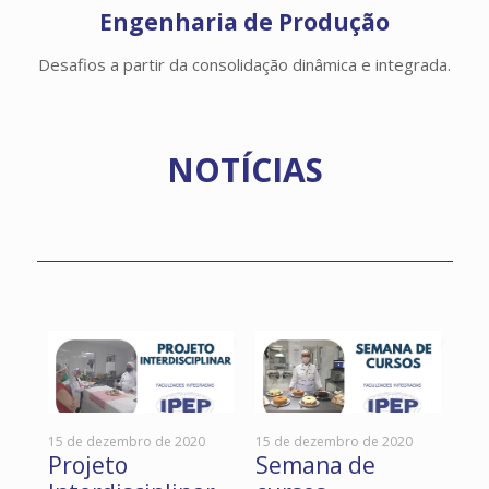
Engenharia de Produção
Desafios a partir da consolidação dinâmica e integrada.
NOTÍCIAS
15 de dezembro de 2020
15 de dezembro de 2020
2 d
Projeto
Semana de
Co